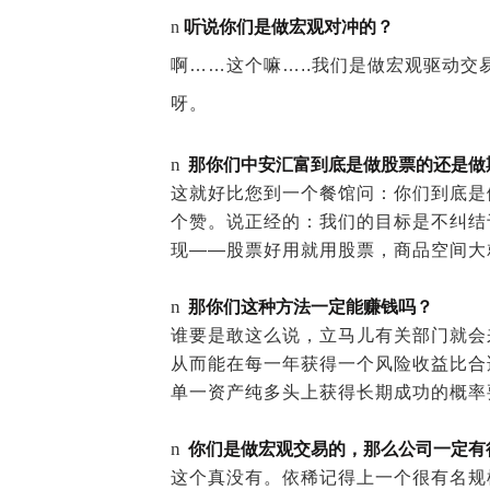
n
听说你们是做宏观对冲的？
啊
……
这个嘛
…
..
我们是做宏观驱动交
呀。
n
那你们中安汇富到底是做股票的还是做
这就好比您到一个餐馆问：你们到底是
个赞。说正经的：我们的目标是不纠结
现——股票好用就用股票，商品空间大
n
那你们这种方法一定能赚钱吗？
谁要是敢这么说，立马儿有关部门就会
从而能在每一年获得一个风险收益比合
单一资产纯多头上获得长期成功的概率
n
你们是做宏观交易的，那么公司一定有
这个真没有。依稀记得上一个很有名规